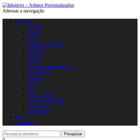
Alternar a navegação
Produtos
Bebidas
Blocos
Casa
Chapéus & Bonés
Crianças
Escrita
Jogos
Eventos e Festividades
Ornitologia
Pessoal
Pesca
Pets
Porta-Chaves
Sacos & Mochilas
Tecnologia
Utilidades
Blog
Contactos
0