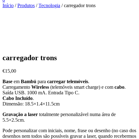
Início
/
Produtos
/
Tecnologia
/ carregador trons
carregador trons
€
15,00
Base
em
Bambú
para
carregar telemóveis
.
Carregamento
Wireless
(telemóveis smart charge) e com
cabo
.
Saída USB. 1000 mA. Entrada Tipo C.
Cabo Incluído
.
Dimensão: 18.5×1.4×11.5cm
Gravação a laser
totalmente personalizável numa área de
5.5×2.5cm.
Pode personalizar com iniciais, nome, frase ou desenho (no caso dos
desenhos nem todos são possíveis gravar a laser, quando recebermos