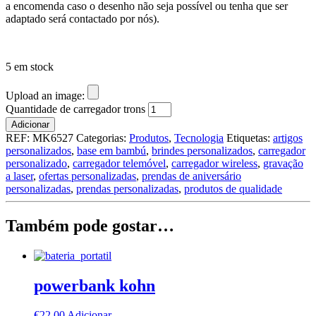
a encomenda caso o desenho não seja possível ou tenha que ser
adaptado será contactado por nós).
5 em stock
Upload an image:
Quantidade de carregador trons
Adicionar
REF:
MK6527
Categorias:
Produtos
,
Tecnologia
Etiquetas:
artigos
personalizados
,
base em bambú
,
brindes personalizados
,
carregador
personalizado
,
carregador telemóvel
,
carregador wireless
,
gravação
a laser
,
ofertas personalizadas
,
prendas de aniversário
personalizadas
,
prendas personalizadas
,
produtos de qualidade
Também pode gostar…
powerbank kohn
€
22,00
Adicionar