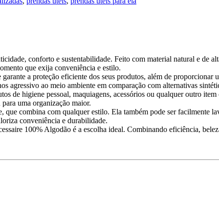
alizadas
,
prendas úteis
,
prendas úteis para ela
dade, conforto e sustentabilidade. Feito com material natural e de alta
omento que exija conveniência e estilo.
e garante a proteção eficiente dos seus produtos, além de proporcionar
nos agressivo ao meio ambiente em comparação com alternativas sintéti
tos de higiene pessoal, maquiagens, acessórios ou qualquer outro item 
ou para uma organização maior.
e, que combina com qualquer estilo. Ela também pode ser facilmente lava
loriza conveniência e durabilidade.
cessaire 100% Algodão é a escolha ideal. Combinando eficiência, beleza 