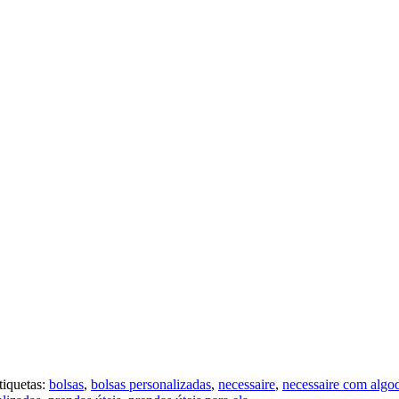
tiquetas:
bolsas
,
bolsas personalizadas
,
necessaire
,
necessaire com algo