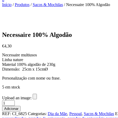
Início
/
Produtos
/
Sacos & Mochilas
/ Necessaire 100% Algodão
Necessaire 100% Algodão
€
4,30
Necessaire multiusos
Linha nature
Material 100% algodão de 230g
Dimensão: 25cm x 15cmØ
Personalização com nome ou frase.
5 em stock
Upload an image:
Quantidade
de
Adicionar
Necessaire
REF:
CI_6825
Categorias:
Dia da Mãe
,
Pessoal
,
Sacos & Mochilas
E
100%