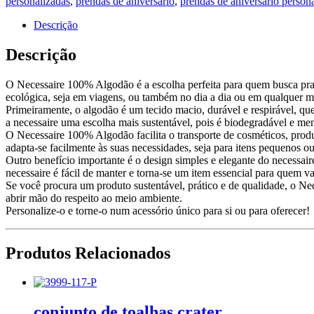
personalizadas
,
prendas de aniversario
,
prendas de aniversário person
Algodão
Descrição
Descrição
O Necessaire 100% Algodão é a escolha perfeita para quem busca pratici
ecológica, seja em viagens, ou também no dia a dia ou em qualquer m
Primeiramente, o algodão é um tecido macio, durável e respirável, qu
a necessaire uma escolha mais sustentável, pois é biodegradável e me
O Necessaire 100% Algodão facilita o transporte de cosméticos, produ
adapta-se facilmente às suas necessidades, seja para itens pequenos 
Outro benefício importante é o design simples e elegante do necessair
necessaire é fácil de manter e torna-se um item essencial para quem va
Se você procura um produto sustentável, prático e de qualidade, o Ne
abrir mão do respeito ao meio ambiente.
Personalize-o e torne-o num acessório único para si ou para oferecer!
Produtos Relacionados
conjunto de toalhas crater