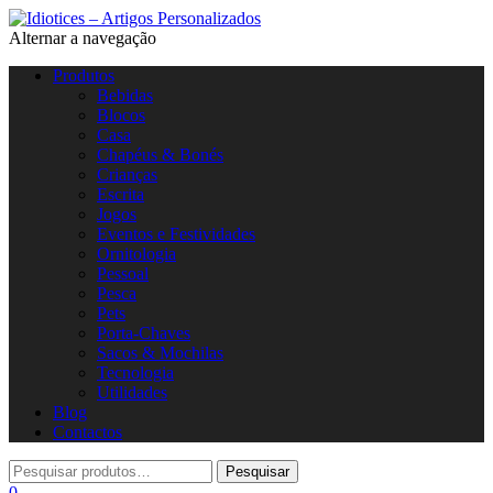
Alternar a navegação
Produtos
Bebidas
Blocos
Casa
Chapéus & Bonés
Crianças
Escrita
Jogos
Eventos e Festividades
Ornitologia
Pessoal
Pesca
Pets
Porta-Chaves
Sacos & Mochilas
Tecnologia
Utilidades
Blog
Contactos
0