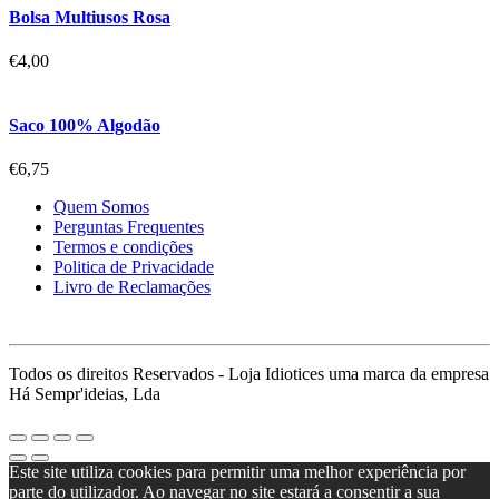
Bolsa Multiusos Rosa
€
4,00
Saco 100% Algodão
€
6,75
Quem Somos
Perguntas Frequentes
Termos e condições
Politica de Privacidade
Livro de Reclamações
Todos os direitos Reservados - Loja Idiotices uma marca da empresa
Há Sempr'ideias, Lda
Este site utiliza cookies para permitir uma melhor experiência por
parte do utilizador. Ao navegar no site estará a consentir a sua