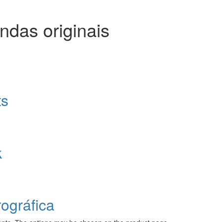
ndas originais
ts
k
ográfica