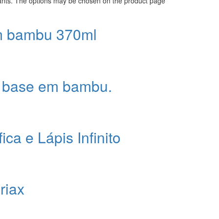
iants. The options may be chosen on the product page
m bambu 370ml
 base em bambu.
ca e Lápis Infinito
riax