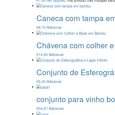
€
7,50
Ver opções
This product has multiple var
Caneca com tampa e
€
8,70
Adicionar
Chávena com colher e
€
14,65
Adicionar
Conjunto de Esferográfi
€
5,00
Adicionar
conjunto para vinho bo
€
34,87
Adicionar