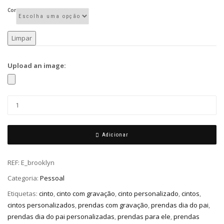
Cor
Limpar
Upload an image:
Adicionar
REF:
E_brooklyn
Categoria:
Pessoal
Etiquetas:
cinto
,
cinto com gravação
,
cinto personalizado
,
cintos
,
cintos personalizados
,
prendas com gravação
,
prendas dia do pai
,
prendas dia do pai personalizadas
,
prendas para ele
,
prendas