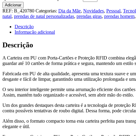
Adicionar
REF:
B_420780
Categorias:
Dia da Mãe
,
Novidades
,
Pessoal
,
Tecnol
natal
,
prendas de natal personalizadas
,
prendas giras
,
prendas homem
Descrição
Informação adicional
Descrição
A Carteira em PU com Porta-Cartões e Proteção RFID combina elegânc
guardar até 10 cartões de forma prática e segura, mantendo um estilo 
Fabricada em PU de alta qualidade, apresenta uma textura suave e um a
desgaste e fácil de limpar, garantindo uma utilização prolongada e u
O seu interior inteligente permite uma arrumação eficiente dos cartõe
Assim, mantém tudo organizado e acessível, sem abrir mão do estilo.
Um dos grandes destaques desta carteira é a tecnologia de proteção R
contra possíveis tentativas de roubo digital. Dessa forma, pode circula
Além disso, o formato compacto torna esta carteira perfeita para tran
elegante e útil.