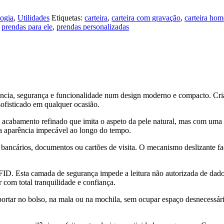
ogia
,
Utilidades
Etiquetas:
carteira
,
carteira com gravação
,
carteira ho
,
prendas para ele
,
prendas personalizadas
ia, segurança e funcionalidade num design moderno e compacto. Criada
sofisticado em qualquer ocasião.
cabamento refinado que imita o aspeto da pele natural, mas com uma alt
ma aparência impecável ao longo do tempo.
s bancários, documentos ou cartões de visita. O mecanismo deslizante fa
FID. Esta camada de segurança impede a leitura não autorizada de dados
r com total tranquilidade e confiança.
sportar no bolso, na mala ou na mochila, sem ocupar espaço desnecessár