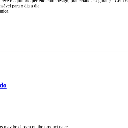
e o equilíbrio perfeito entre design, praticidade e segurança. Com cap
sável para o dia a dia.
única.
ado
ons may be chosen on the product page