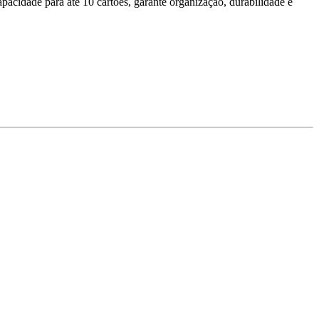
acidade para até 10 cartões, garante organização, durabilidade e