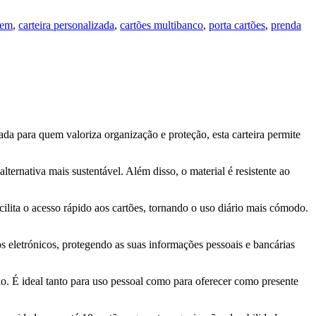
mem
,
carteira personalizada
,
cartões multibanco
,
porta cartões
,
prenda
 para quem valoriza organização e proteção, esta carteira permite
ernativa mais sustentável. Além disso, o material é resistente ao
cilita o acesso rápido aos cartões, tornando o uso diário mais cómodo.
 eletrónicos, protegendo as suas informações pessoais e bancárias
io. É ideal tanto para uso pessoal como para oferecer como presente