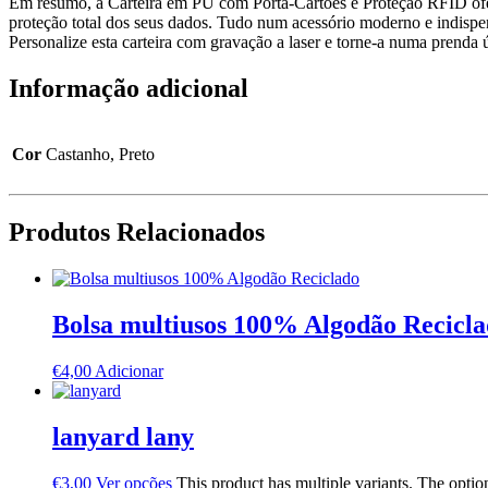
Em resumo, a Carteira em PU com Porta-Cartões e Proteção RFID oferec
proteção total dos seus dados. Tudo num acessório moderno e indispen
Personalize esta carteira com gravação a laser e torne-a numa prenda 
Informação adicional
Cor
Castanho, Preto
Produtos Relacionados
Bolsa multiusos 100% Algodão Recicl
€
4,00
Adicionar
lanyard lany
€
3,00
Ver opções
This product has multiple variants. The opti