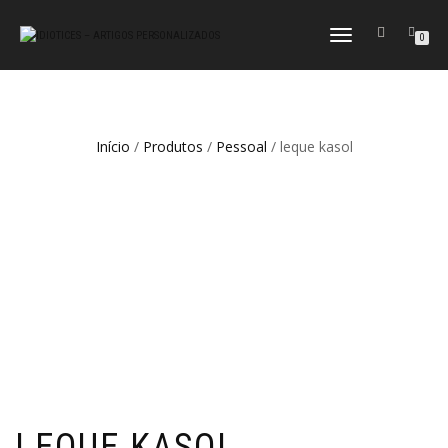
ALTERNAR
0
A
NAVEGAÇÃO
Início
/
Produtos
/
Pessoal
/ leque kasol
LEQUE KASOL