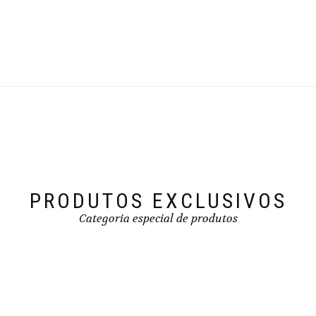
be
be
chosen
chosen
on
on
the
the
product
product
page
page
PRODUTOS EXCLUSIVOS
Categoria especial de produtos