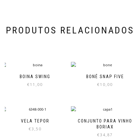
PRODUTOS RELACIONADOS
BOINA SWING
BONÉ SNAP FIVE
€
11,00
€
10,00
This
This
product
product
has
has
multiple
multiple
variants.
variants.
VELA TEPOR
CONJUNTO PARA VINHO
The
The
BORIAX
€
3,50
options
options
€
34,87
may
may