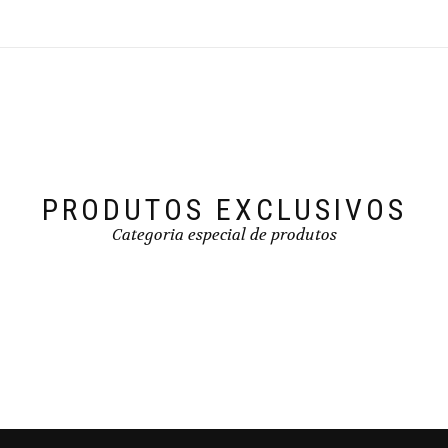
variants.
The
options
may
be
chosen
on
the
product
page
PRODUTOS EXCLUSIVOS
Categoria especial de produtos