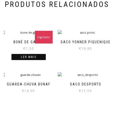
PRODUTOS RELACIONADOS
Esgotado
BONÉ DE GANGA
SACO YONNER PIQUENIQUE
€
7,50
€
19,80
LER MAIS
GUARDA-CHUVA BONAF
SACO DESPORTO
€
14,00
€
15,50
This
product
has
multiple