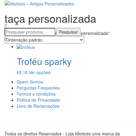
taça personalizada
Alternar
a
navegaçã
Início
/ Produtos etiquetados com “taça personalizada”
0
Troféu sparky
This
€
8,18
Ver opções
product
Quem Somos
has
Perguntas Frequentes
multiple
Termos e condições
variants.
Politica de Privacidade
The
Livro de Reclamações
options
may
be
chosen
on
Todos os direitos Reservados - Loja Idiotices uma marca da