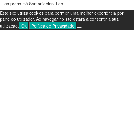
the
empresa Há Sempr'ideias, Lda
product
Este site utiliza cookies para permitir uma melhor experiência por
page
parte do utilizador. Ao navegar no site estará a consentir a sua
utilização.
Ok
Política de Privacidade