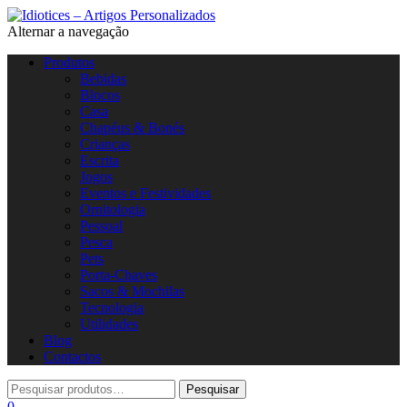
Alternar a navegação
Produtos
Bebidas
Blocos
Casa
Chapéus & Bonés
Crianças
Escrita
Jogos
Eventos e Festividades
Ornitologia
Pessoal
Pesca
Pets
Porta-Chaves
Sacos & Mochilas
Tecnologia
Utilidades
Blog
Contactos
0