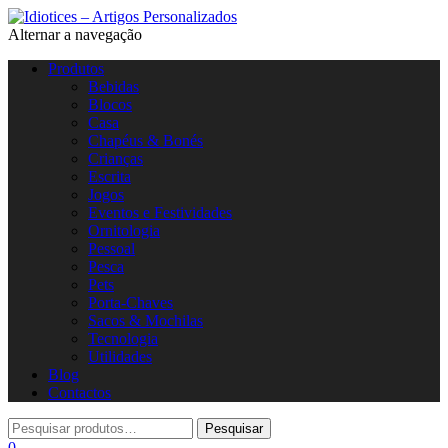
Alternar a navegação
Produtos
Bebidas
Blocos
Casa
Chapéus & Bonés
Crianças
Escrita
Jogos
Eventos e Festividades
Ornitologia
Pessoal
Pesca
Pets
Porta-Chaves
Sacos & Mochilas
Tecnologia
Utilidades
Blog
Contactos
0