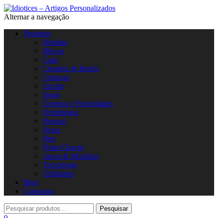
Alternar a navegação
Produtos
Bebidas
Blocos
Casa
Chapéus & Bonés
Crianças
Escrita
Jogos
Eventos e Festividades
Ornitologia
Pessoal
Pesca
Pets
Porta-Chaves
Sacos & Mochilas
Tecnologia
Utilidades
Blog
Contactos
0