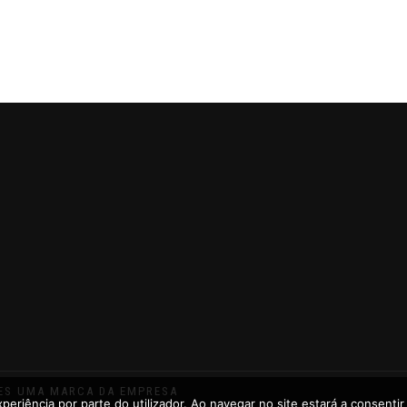
CES UMA MARCA DA EMPRESA
xperiência por parte do utilizador. Ao navegar no site estará a consentir 