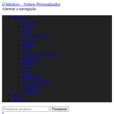
Alternar a navegação
Produtos
Bebidas
Blocos
Casa
Chapéus & Bonés
Crianças
Escrita
Jogos
Eventos e Festividades
Ornitologia
Pessoal
Pesca
Pets
Porta-Chaves
Sacos & Mochilas
Tecnologia
Utilidades
Blog
Contactos
0