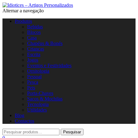
Alternar a navegação
Produtos
Bebidas
Blocos
Casa
Chapéus & Bonés
Crianças
Escrita
Jogos
Eventos e Festividades
Ornitologia
Pessoal
Pesca
Pets
Porta-Chaves
Sacos & Mochilas
Tecnologia
Utilidades
Blog
Contactos
0