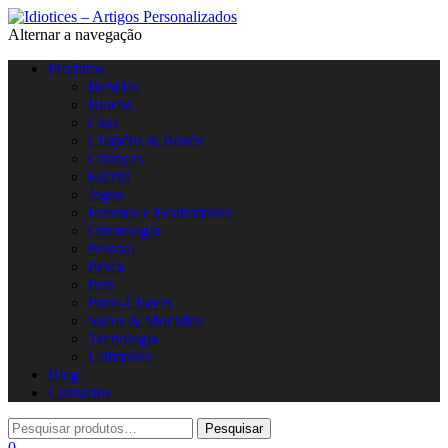
Alternar a navegação
Produtos
Bebidas
Blocos
Casa
Chapéus & Bonés
Crianças
Escrita
Jogos
Eventos e Festividades
Ornitologia
Pessoal
Pesca
Pets
Porta-Chaves
Sacos & Mochilas
Tecnologia
Utilidades
Blog
Contactos
0